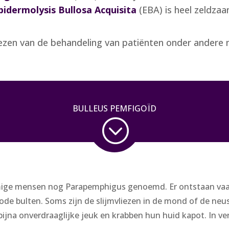
pidermolysis Bullosa Acquisita
(EBA) is heel zeldzaa
lezen van de behandeling van patiënten onder andere
BULLEUS PEMFIGOÏD
;
ge mensen nog Parapemphigus genoemd. Er ontstaan vaak v
rode bulten. Soms zijn de slijmvliezen in de mond of de ne
jna onverdraaglijke jeuk en krabben hun huid kapot. In ver