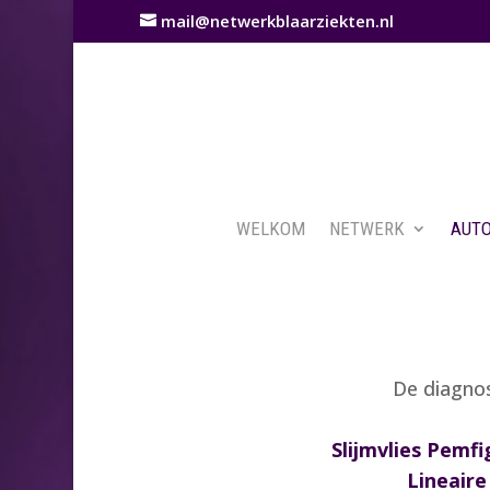
mail@netwerkblaarziekten.nl
WELKOM
NETWERK
AUTO
De diagnos
Slijmvlies Pemfi
Lineair